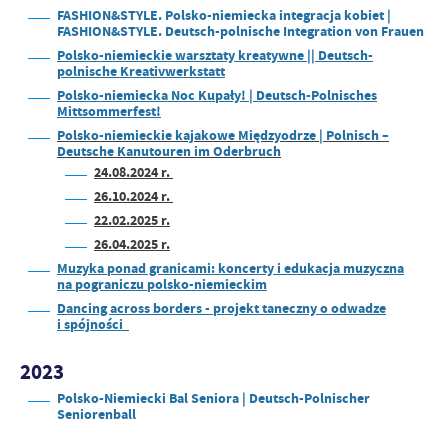
FASHION&STYLE. Polsko-niemiecka integracja kobiet |
FASHION&STYLE. Deutsch-polnische Integration von Frauen
Polsko-niemieckie warsztaty kreatywne || Deutsch-
polnische Kreativwerkstatt
Polsko-niemiecka Noc Kupały! | Deutsch-Polnisches
Mittsommerfest!
Polsko-niemieckie kajakowe Międzyodrze | Polnisch –
Deutsche Kanutouren im Oderbruch
24.08.2024 r.
26.10.2024 r.
22.02.2025 r.
26.04.2025 r.
Muzyka ponad granicami: koncerty i edukacja muzyczna
na pograniczu polsko-niemieckim
Dancing across borders - projekt taneczny o odwadze
i spójności
2023
Polsko-Niemiecki Bal Seniora | Deutsch-Polnischer
Seniorenball