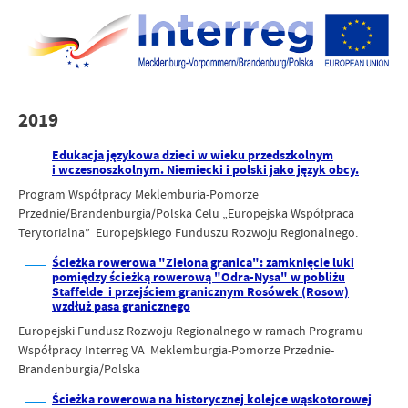
2019
Edukacja językowa dzieci w wieku przedszkolnym
i wczesnoszkolnym. Niemiecki i polski jako język obcy.
Program Współpracy Meklemburia-Pomorze
Przednie/Brandenburgia/Polska Celu „Europejska Współpraca
Terytorialna” Europejskiego Funduszu Rozwoju Regionalnego.
Ścieżka rowerowa "Zielona granica": zamknięcie luki
pomiędzy ścieżką rowerową "Odra-Nysa" w pobliżu
Staffelde i przejściem granicznym Rosówek (Rosow)
wzdłuż pasa granicznego
Europejski Fundusz Rozwoju Regionalnego w ramach Programu
Współpracy Interreg VA Meklemburgia-Pomorze Przednie-
Brandenburgia/Polska
Ścieżka rowerowa na historycznej kolejce wąskotorowej