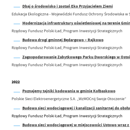
Dbaj o środowisko i zostań Eko Przyjacielem Ziemi
Edukacja Ekologiczna - Wojewódzki Fundusz Ochrony Środowiska w S
Modernizacja infrastruktury oświetleniowej na terenie Gm
Rządowy Fundusz Polski Ład, Program Inwestycji Strategicznych
Budowa drogi gminnej Będargowo – Rajkowo
Rządowy Fundusz Polski Ład, Program Inwestycji Strategicznych
Zagospodarowanie Zabytkowego Parku Dworskiego w Osto
Rządowy Fundusz Polski Ład, Program Inwestycji Strategicznych
2022
Poznajemy tajniki kodowania w gminie Kołbaskowo
Polskie Sieci Elektroenergetyczne S.A. „WzMOCnij Swoje Otoczenie”
Budowa sieci wodociągowej i kanalizacji sanitarnej do obs
Rządowy Fundusz Polski Ład, Program Inwestycji Strategicznych
Budowa sieci wodociągowej w miejscowości Ustowo wraz z pr