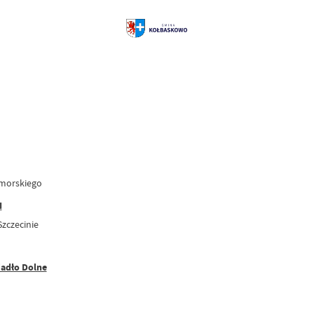
morskiego
I
zczecinie
iadło Dolne