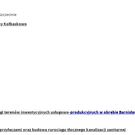
zczecinie
iny Kołbaskowo
i
ługi terenów inwestycyjnych usługowo-
produkcyjnych w obrębie Barnisł
zyłączami oraz budowa rurociągu tłocznego kanalizacji sanitarnej