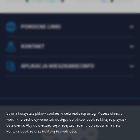
POMOCNE LINKI
KONTAKT
APLIKACJA MIESZKANIECINFO
Odwiedzin: 1529754
Strona korzysta z plików cookies w celu realizacji usług. Możesz określić
warunki przechowywania lub dostępu do plików cookies klikając przycisk
Online: 7
Ustawienia. Aby dowiedzieć się więcej zachęcamy do zapoznania się z
Polityką Cookies oraz Polityką Prywatności.
ZAPISZ WYBRANE