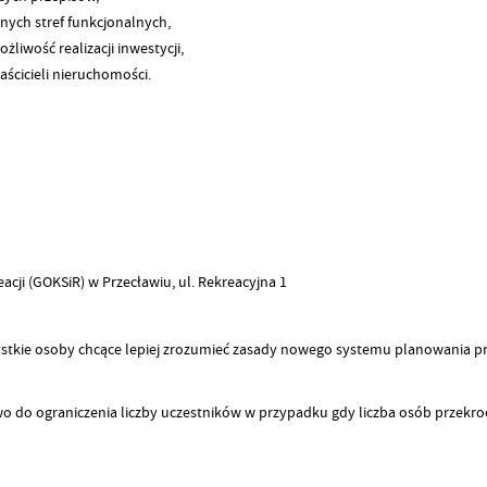
ych stref funkcjonalnych,
iwość realizacji inwestycji,
ścicieli nieruchomości.
cji (GOKSiR) w Przecławiu, ul. Rekreacyjna 1
ystkie osoby chcące lepiej zrozumieć zasady nowego systemu planowania prz
o do ograniczenia liczby uczestników w przypadku gdy liczba osób przekro