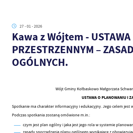
27 - 01 - 2026
Kawa z Wójtem - USTAW
PRZESTRZENNYM – ZASAD
OGÓLNYCH.
Wójt Gminy Kołbaskowo Małgorzata Schwarz 
USTAWA O PLANOWANIU I 
Spotkanie ma charakter informacyjny i edukacyjny. Jego celem jest
Podczas spotkania zostaną omówione m.in.:
czym jest plan ogólny i jaka jest jego rola w systemie planowa
zasady sporządzania planu ogólnego wynikające z obowiązują