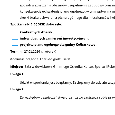
sposób wyznaczania obszarów uzupełnienia zabudowy oraz inn
konsekwencje uchwalenia planu ogólnego, w tym wpływ na możl
skutki braku uchwalenia planu ogólnego dla mieszkańców i wła
Spotkanie NIE BĘDZIE dotyczyło:
konkretnych działek,
indywidualnych zamierzeń inwestycyjnych,
projektu planu ogólnego dla gminy Kołbaskowo.
Termin:
27.01.2026 r. (wtorek)
Godzina:
od godz. 17:00 do godz. 19:00
Miejsce:
Sala widowiskowa Gminnego Ośrodka Kultur, Sportu i Rekrea
Uwaga 1:
Udział w spotkaniu jest bezpłatny. Zachęcamy do udziału wsz
Uwaga 2:
Ze względów bezpieczeństwa organizator zastrzega sobie praw