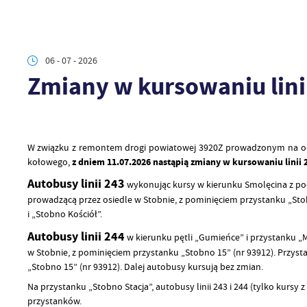
06 - 07 - 2026
Zmiany w kursowaniu linii
W związku z remontem drogi powiatowej 3920Z prowadzonym na odci
kołowego,
z dniem 11.07.2026 nastąpią zmiany w kursowaniu linii 2
Autobusy linii 243
wykonując kursy w kierunku Smolęcina z po
prowadzącą przez osiedle w Stobnie, z pominięciem przystanku „Stobno
i „Stobno Kościół”.
Autobusy linii 244
w kierunku pętli „Gumieńce” i przystanku 
w Stobnie, z pominięciem przystanku „Stobno 15” (nr 93912). Przystan
„Stobno 15” (nr 93912). Dalej autobusy kursują bez zmian.
Na przystanku „Stobno Stacja”, autobusy linii 243 i 244 (tylko kur
przystanków.