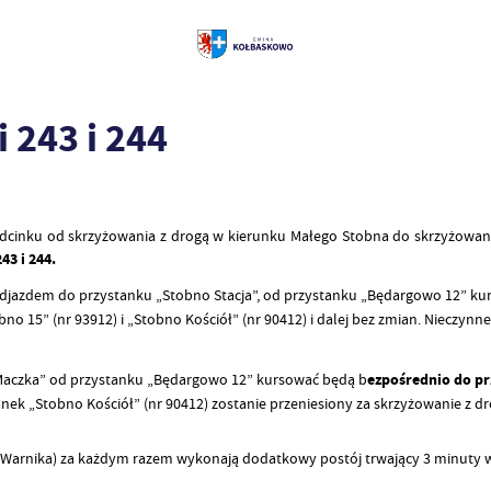
 243 i 244
nku od skrzyżowania z drogą w kierunku Małego Stobna do skrzyżowania z
43 i 244.
djazdem do przystanku „Stobno Stacja”, od przystanku „Będargowo 12” k
 15” (nr 93912) i „Stobno Kościół” (nr 90412) i dalej bez zmian. Nieczynne 
„Maczka” od przystanku „Będargowo 12” kursować będą b
ezpośrednio do pr
ek „Stobno Kościół” (nr 90412) zostanie przeniesiony za skrzyżowanie z drog
sy z Warnika) za każdym razem wykonają dodatkowy postój trwający 3 minut