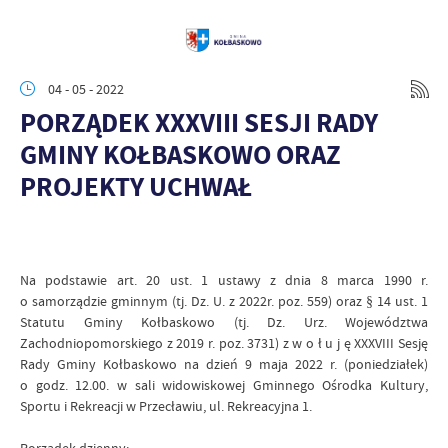
04 - 05 - 2022
PORZĄDEK XXXVIII SESJI RADY
GMINY KOŁBASKOWO ORAZ
PROJEKTY UCHWAŁ
Na podstawie art. 20 ust. 1 ustawy z dnia 8 marca 1990 r.
o samorządzie gminnym (tj. Dz. U. z 2022r. poz. 559) oraz § 14 ust. 1
Statutu Gminy Kołbaskowo (tj. Dz. Urz. Województwa
Zachodniopomorskiego z 2019 r. poz. 3731) z w o ł u j ę XXXVIII Sesję
Rady Gminy Kołbaskowo na dzień 9 maja 2022 r. (poniedziałek)
o godz. 12.00. w sali widowiskowej Gminnego Ośrodka Kultury,
Sportu i Rekreacji w Przecławiu, ul. Rekreacyjna 1.